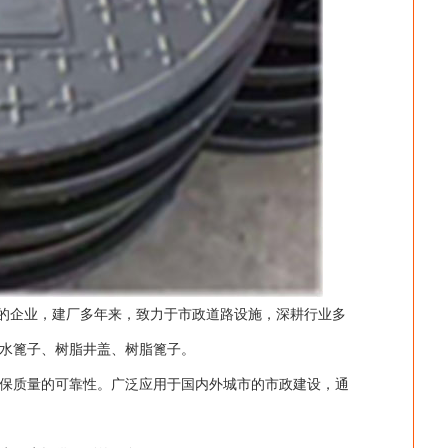
盖为一体的企业，建厂多年来，致力于市政道路设施，深耕行业多
水篦子、树脂井盖、树脂篦子。
确保质量的可靠性。广泛应用于国内外城市的市政建设，通