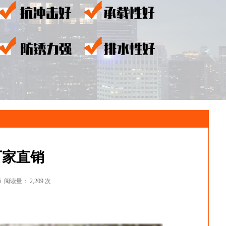
厂家直销
6
阅读量： 2,209 次