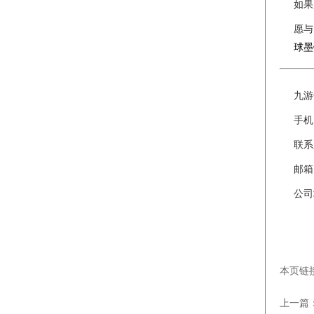
如果
愿与
球墨
九游
手机：
联系
邮箱：
公司
本页链
上一篇