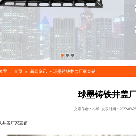
位置：
首页
»
新闻资讯
»
球墨铸铁井盖厂家直销
球墨铸铁井盖
文章作者：小编
发表时间：2022-09-2
铁井盖厂家直销