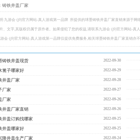
：
铸铁井盖厂家
:九游会·(j9)官方网站-真人游戏第一品牌  所提供的球墨铸铁井盖厂
片、文字,其版权仍属于原作者。如果侵犯了您的权益,请联系九游会·(j9)官方网站-真人
九游会·(j9)官方网站-真人游戏第一品牌仅提供免费服务,相关球墨铸铁井盖厂家直销
2022-09-30
墨铸铁井盖现货
2022-09-29
水篦子哪家好
2022-09-28
铁井盖厂家
2022-09-27
子厂家
2022-09-26
盖厂家
2022-09-26
铁井盖厂家直销
2022-09-25
铁井盖订购找哪家
2022-09-25
铁井盖哪家好
2022-09-24
沉降井盖生产厂家