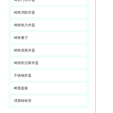
铸铁消防井盖
铸铁电力井盖
铸铁篦子
铸铁道路井盖
铸铁防沉降井盖
不锈钢井盖
树脂盖板
球墨铸铁管