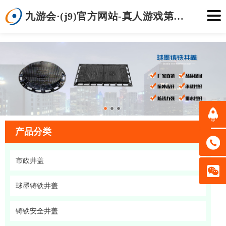
九游会·(j9)官方网站-真人游戏第一品牌
九游会·(j9)官方网站-真人游戏第一品牌
产品分类
市政井盖
球墨铸铁井盖
铸铁安全井盖