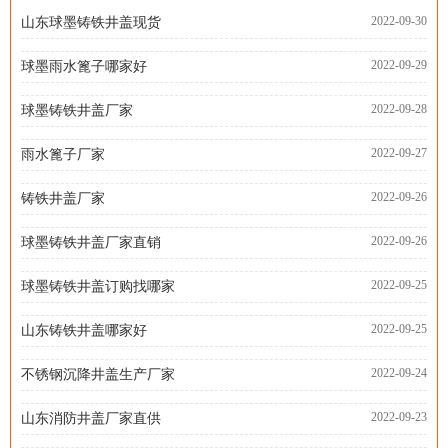
2022-09-30
山东球墨铸铁井盖现货
2022-09-29
球墨雨水篦子哪家好
2022-09-28
球墨铸铁井盖厂家
2022-09-27
雨水篦子厂家
2022-09-26
铸铁井盖厂家
2022-09-26
球墨铸铁井盖厂家直销
2022-09-25
球墨铸铁井盖订购找哪家
2022-09-25
山东铸铁井盖哪家好
2022-09-24
不锈钢沉降井盖生产厂家
2022-09-23
山东消防井盖厂家直供