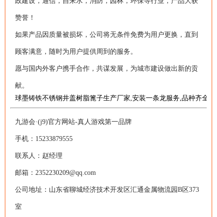
政建设，通信，自来水，消防，园林，环保等行业，产品大获
赞誉！
如果产品因质量被损坏，公司将无条件免费为用户更换，直到
顾客满意，随时为用户提供周到的服务。
愿与国内外客户携手合作，共谋发展，为城市建设做出新的贡
献。
球墨铸铁不锈钢井盖树脂篦子生产厂家,安装一条龙服务,品种齐
九游会·(j9)官方网站-真人游戏第一品牌
手机：15233879555
联系人：赵经理
邮箱：2352230209@qq.com
公司地址：山东省聊城经济技术开发区汇通金属物流园B区373
室