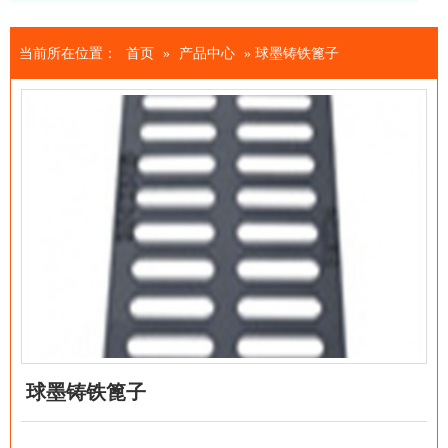
当前所在位置：
首页
»
产品中心
»
球墨铸铁篦子
球墨铸铁篦子