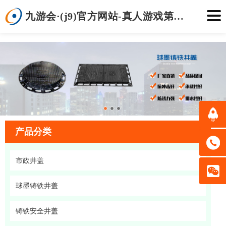
九游会·(j9)官方网站-真人游戏第一品牌
九游会·(j9)官方网站-真人游戏第一品牌
产品分类
市政井盖
球墨铸铁井盖
铸铁安全井盖