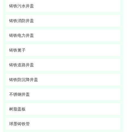
铸铁污水井盖
铸铁消防井盖
铸铁电力井盖
铸铁篦子
铸铁道路井盖
铸铁防沉降井盖
不锈钢井盖
树脂盖板
球墨铸铁管