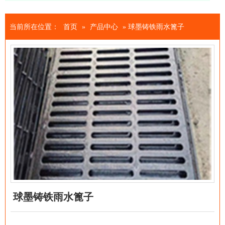
当前所在位置：
首页
»
产品中心
»
球墨铸铁雨水篦子
球墨铸铁雨水篦子